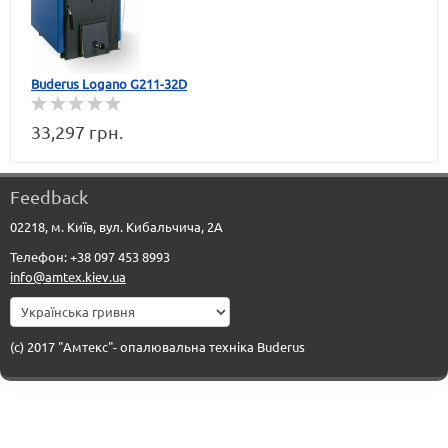
Buderus Logano G211-32D
33,297 грн.
Feedback
02218, м. Київ, вул. Кибальчича, 2А
Телефон: +38 097 453 8993
info@amtex.kiev.ua
(c) 2017 "Амтекс"- опалювальна техніка Buderus