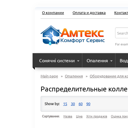
О компании
Оплата и доставка
Контак
For exam
Сонячні системи
Опалення
Вод
Main page
»
Опалення
»
Оборудование для к
Распределительные колл
Show by:
15
30
60
90
Сортування:
Назва
Ціна
Хіти продажів
Оцінка пок