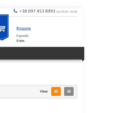
+38 097 453 8993
Нд 09:00—20:00
Кошик
0
goods
0 грн.
View: