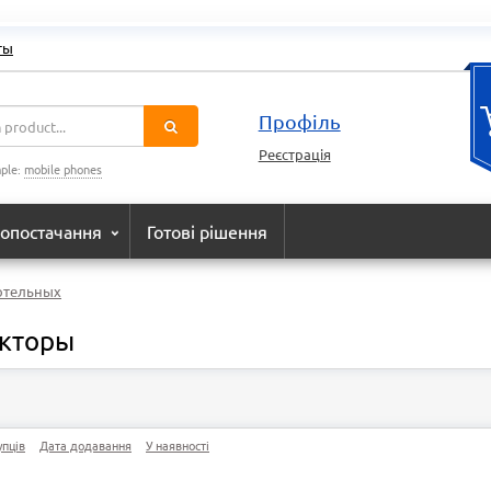
ты
Профіль
Реєстрація
ple:
mobile phones
опостачання
Готові рішення
отельных
екторы
упців
Дата додавання
У наявності